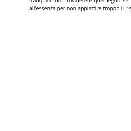
tranquilli: non rovinerete quel legno s
all'essenza per non appiattire troppo il r