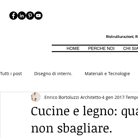
Ristrutturazioni,
HOME
PERCHE NOI
CHI S
ICA, BIOARCHITETTURA. CASE CASACLIMA, PASSIVHAUS, CLASSE 
Tutti i post
Disegno di interni.
Materiali e Tecnologie
Enrico Bortoluzzi Architetto
4 gen 2017
Tempo
Passivhaus
Efficienza Energetica
Piano Casa e No
Cucine e legno: qu
non sbagliare.
Ristrutturazioni
Inizia
La tua community