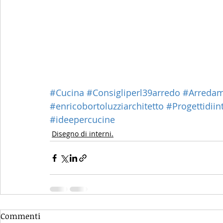
#Cucina
#Consigliperl39arredo
#Arredam
#enricobortoluzziarchitetto
#Progettidiin
#ideepercucine
Disegno di interni.
Commenti