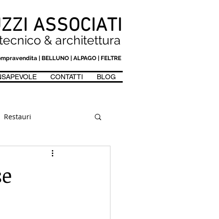
ZZI ASSOCIATI
tecnico & architettura
n compravendita | BELLUNO | ALPAGO | FELTRE
NSAPEVOLE
CONTATTI
BLOG
AOLO BORTOLUZZI PERITO A BELLUNO E ALPAGO. ASSISTENZA A C
Restauri
e
Compravendite
se