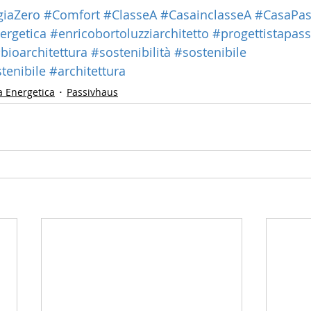
giaZero
#Comfort
#ClasseA
#CasainclasseA
#CasaPas
ergetica
#enricobortoluzziarchitetto
#progettistapas
bioarchitettura
#sostenibilità
#sostenibile
tenibile
#architettura
a Energetica
Passivhaus