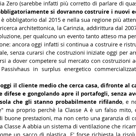
a Zero (sarebbe infatti più corretto di parlare di quas
bbligatoriamente si dovranno costruire i nuovi edi
a è obbligatorio dal 2015 e nella sua regione più attent
 ricerca architettonica, la Carinzia, addirittura dal 200
oluzione, per qualcuno un evento tanto atteso ma per
ione: ancora oggi infatti si continua a costruire e rist
le, senza curarsi che costruzioni iniziate oggi per arr
rsi a dover competere sul mercato con costruzioni ad
 Passivhaus in surplus energetico commercializzate
ggi il cliente medio che cerca casa, difronte al ca
e difese e gongolando apre il portafogli, senza av
sola che gli stanno probabilmente rifilando
, e n
ile" ma proprio perchè la Classe A è un falso mito, 
di buone prestazioni, ma non certo una garanzia di com
 Classe A abbia un sistema di ventilazione che ricambi e
ome un sacco di plastica. E' forse richiesta la risoluz