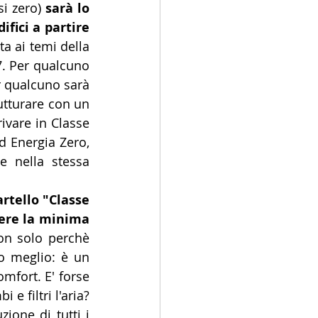
i zero) 
sarà lo 
fici a partire 
a ai temi della 
7. Per qualcuno 
 qualcuno sarà 
rutturare con un 
ivare in Classe 
 Energia Zero, 
 nella stessa 
rtello "Classe 
ere la minima 
on solo perchè 
o meglio: è un 
fort. E' forse 
 filtri l'aria? 
ione di tutti i 