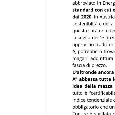
abbreviato in Energi
standard con cui o
dal 2020
. In Austri
sostenibiltà e della
questa sarà una riv
la soglia dell'estinz
approccio tradiziona
A, potrebbero trova
magari addirittura
fascia di prezzo.
D'altronde ancora o
A" abbassa tutte l
idea della mezza 
tutto è "certificab
indice tendenziale 
obbligatorio che una
Eppure è sigillata c