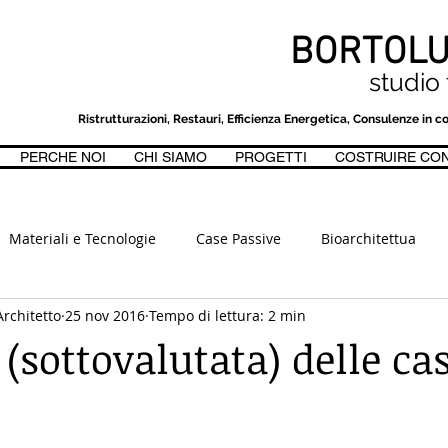
BORTOLU
studio 
Ristrutturazioni, Restauri, Efficienza Energetica, Consulenze i
PERCHE NOI
CHI SIAMO
PROGETTI
COSTRUIRE CO
MA, PASSIVHAUS, CLASSE A, PROGETTI DI INTERNI DESIGN - P
Materiali e Tecnologie
Case Passive
Bioarchitettua
Architetto
25 nov 2016
Tempo di lettura: 2 min
etica
Piano Casa e Normative
Perizie, accertamenti, stim
 (sottovalutata) delle ca
La tua community