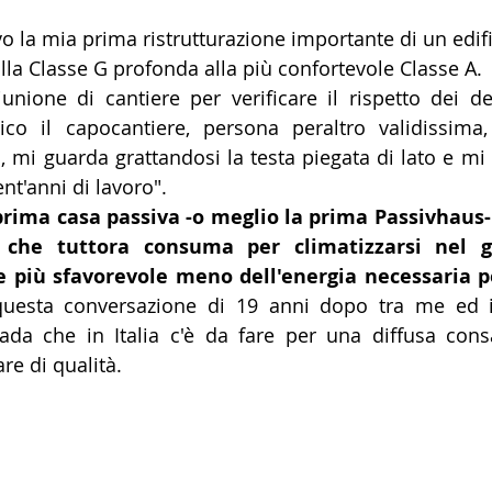
avo la mia prima ristrutturazione importante di un edif
lla Classe G profonda alla più confortevole Classe A.
nione di cantiere per verificare il rispetto dei dett
mico il capocantiere, persona peraltro validissima,
o, mi guarda grattandosi la testa piegata di lato e mi
ent'anni di lavoro".
rima casa passiva -o meglio la prima Passivhaus- 
 che tuttora consuma per climatizzarsi nel gi
più sfavorevole meno dell'energia necessaria p
questa conversazione di 19 anni dopo tra me ed il
rada che in Italia c'è da fare per una diffusa cons
are di qualità.