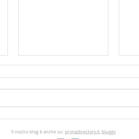
Dieci domande per chi
Ecco
ristruttura o costruisce
risc
casa. Quiz!
Il nostro blog è anche su:
primadirectory.it
,
bluggy