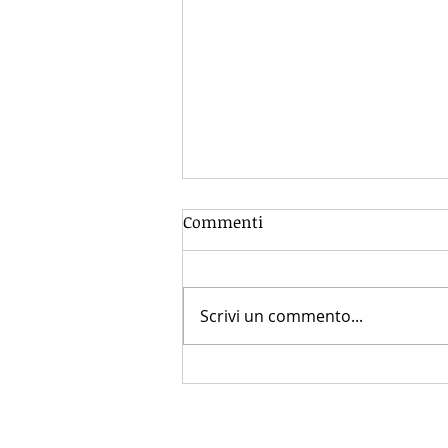
Commenti
Scrivi un commento...
Come isolare un
appartamento se i
condòmini si oppongo ad