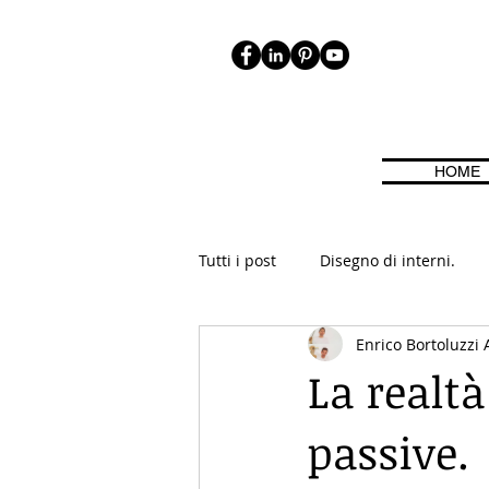
HOME
ONI, EFFICIENZA ENERGETICA, BIOARCHITETTURA. CASE CASACLI
Tutti i post
Disegno di interni.
Enrico Bortoluzzi 
Passivhaus
Efficienza Energ
La realtà
passive.
Ristrutturazioni
Inizia