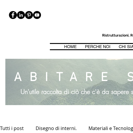
Ristrutturazioni,
HOME
PERCHE NOI
CHI S
ICA, BIOARCHITETTURA. CASE CASACLIMA, PASSIVHAUS, CLASSE 
ABITARE 
Un'utile raccolta di ciò che c'è da sapere su
Tutti i post
Disegno di interni.
Materiali e Tecnolog